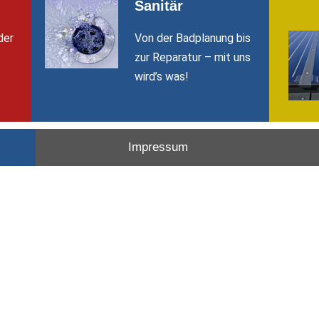
Sanitär
.
der
Von der Badplanung bis
–
zur Reparatur – mit uns
!
wird’s was!
Impressum