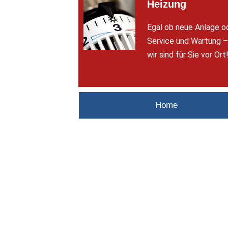
Heizung
Egal ob neue Anlage o
Service und Wartung 
wir sind für Sie vor Ort
Home